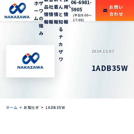
06-6981-
ホ
ザ
品
社
着
ん
用
お問い
5905
ー
ワ
合わせ
情
情
情
と
情
(平日9:00〜
ム
の
17:00)
報
報
報
知
報
強
る
み
ナ
カ
2024.12.07
ザ
ワ
1ADB35W
ホーム
お知らせ
1ADB35W