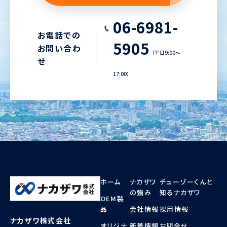
06-6981-
お電話での
5905
お問い合わ
（平日9:00〜
せ
17:00）
ホーム
ナカザワ
チューゾーくんと
の強み
知るナカザワ
OEM製
品
会社情報
採用情報
ナカザワ株式会社
オリジナ
新着情報
お問合せ