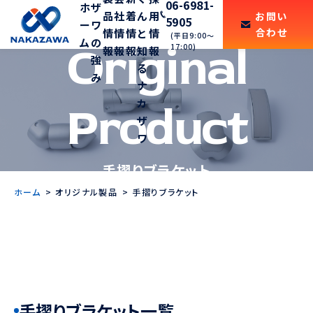
06-6981-
ホ
ザ
品
社
着
ん
用
お問い
5905
ー
ワ
合わせ
情
情
情
と
情
(平日9:00〜
ム
の
Original
17:00)
報
報
報
知
報
強
る
み
ナ
カ
Product
ザ
ワ
手摺りブラケット
ホーム
オリジナル製品
手摺りブラケット
手摺りブラケット一覧