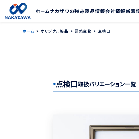
ホーム
ナカザワの強み
製品情報
会社情報
新着
ホーム
オリジナル製品
建築金物
点検口
点検口
取扱バリエーション一覧