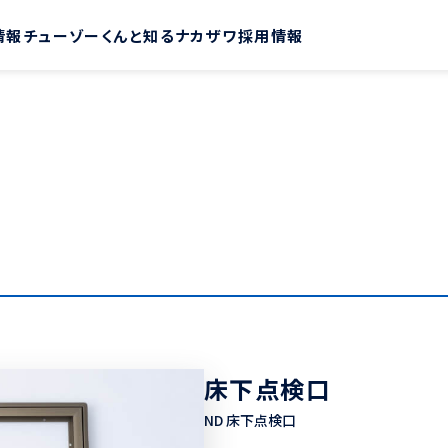
情報
チューゾーくんと知るナカザワ
採用情報
床下点検口
ND 床下点検口