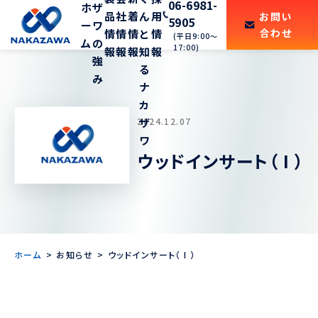
06-6981-
ホ
ザ
品
社
着
ん
用
お問い
5905
ー
ワ
合わせ
情
情
情
と
情
(平日9:00〜
ム
の
17:00)
報
報
報
知
報
強
る
み
ナ
カ
2024.12.07
ザ
ワ
ウッドインサート（ I ）
ホーム
お知らせ
ウッドインサート（ I ）