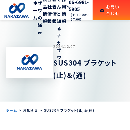
06-6981-
ホ
ザ
品
社
着
ん
用
お問い
5905
ー
ワ
合わせ
情
情
情
と
情
(平日9:00〜
ム
の
17:00)
報
報
報
知
報
強
る
み
ナ
カ
2024.12.07
ザ
ワ
SUS304 ブラケット
(止)＆(通)
ホーム
お知らせ
SUS304 ブラケット(止)＆(通)