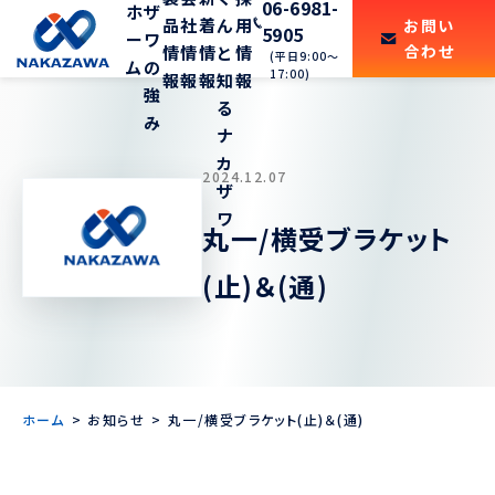
06-6981-
ホ
ザ
品
社
着
ん
用
お問い
5905
ー
ワ
合わせ
情
情
情
と
情
(平日9:00〜
ム
の
17:00)
報
報
報
知
報
強
る
み
ナ
カ
2024.12.07
ザ
ワ
丸一/横受ブラケット
(止)＆(通)
ホーム
お知らせ
丸一/横受ブラケット(止)＆(通)