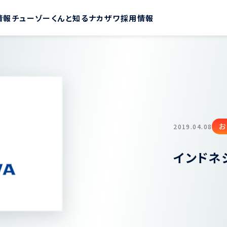
情報
チューゾーくんと知るナカザワ
採用情報
お
2019.04.08
インドネ