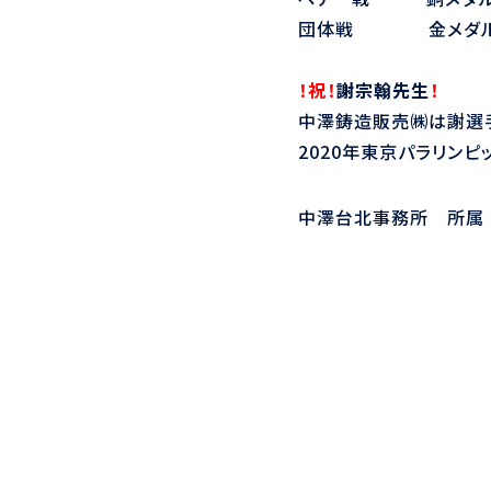
団体戦 金メダル
！祝！
謝宗翰先生
！
中澤鋳造販売㈱は謝選
2020年東京パラリン
中澤台北事務所 所属