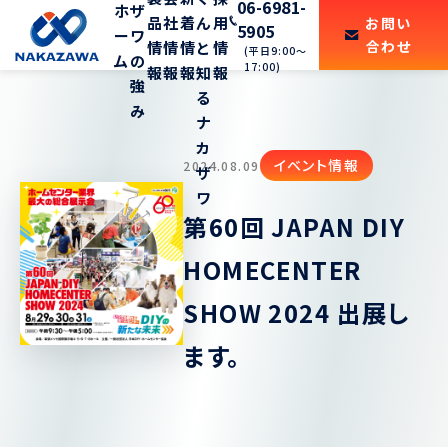
06-6981-
ホ
ザ
品
社
着
ん
用
お問い
5905
ー
ワ
合わせ
情
情
情
と
情
(平日9:00〜
ム
の
17:00)
報
報
報
知
報
強
る
み
ナ
カ
イベント情報
2024.08.09
ザ
ワ
第60回 JAPAN DIY
HOMECENTER
SHOW 2024 出展し
ます。