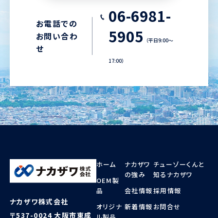
06-6981-
お電話での
5905
お問い合わ
（平日9:00〜
せ
17:00）
ホーム
ナカザワ
チューゾーくんと
の強み
知るナカザワ
OEM製
品
会社情報
採用情報
ナカザワ株式会社
オリジナ
新着情報
お問合せ
〒537-0024 大阪市東成
ル製品