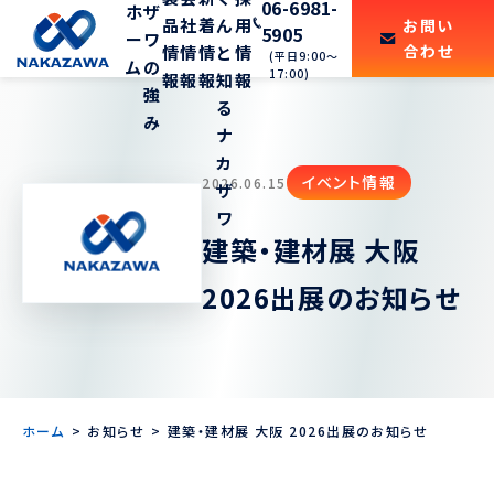
06-6981-
ホ
ザ
品
社
着
ん
用
お問い
5905
ー
ワ
合わせ
情
情
情
と
情
(平日9:00〜
ム
の
17:00)
報
報
報
知
報
強
る
み
ナ
カ
イベント情報
2026.06.15
ザ
ワ
建築・建材展 大阪
2026出展のお知らせ
ホーム
お知らせ
建築・建材展 大阪 2026出展のお知らせ